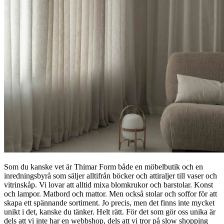
Som du kanske vet är Thimar Form både en möbelbutik och en
inredningsbyrå som säljer alltifrån böcker och attiraljer till vaser och
vitrinskåp. Vi lovar att alltid mixa blomkrukor och barstolar. Konst
och lampor. Matbord och mattor. Men också stolar och soffor för att
skapa ett spännande sortiment. Jo precis, men det finns inte mycket
unikt i det, kanske du tänker. Helt rätt. För det som gör oss unika är
dels att vi inte har en webbshop, dels att vi tror på slow shopping